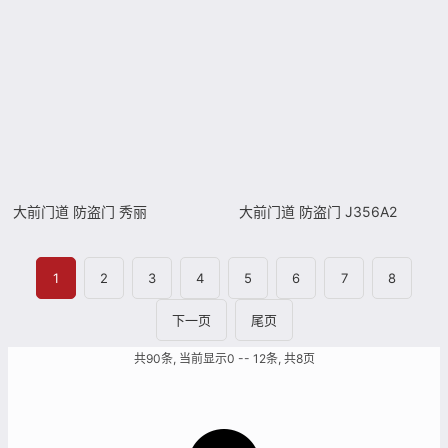
大前门道 防盗门 秀丽
大前门道 防盗门 J356A2
1
2
3
4
5
6
7
8
下一页
尾页
共90条, 当前显示0 -- 12条, 共8页