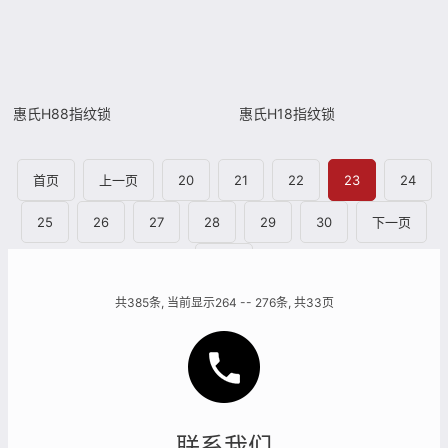
惠氏H88指纹锁
惠氏H18指纹锁
首页
上一页
20
21
22
23
24
25
26
27
28
29
30
下一页
尾页
共385条, 当前显示264 -- 276条, 共33页
联系我们