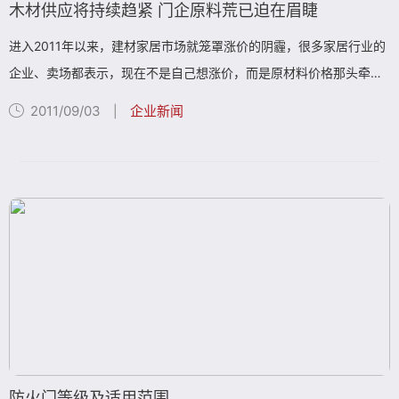
木材供应将持续趋紧 门企原料荒已迫在眉睫
进入2011年以来，建材家居市场就笼罩涨价的阴霾，很多家居行业的
企业、卖场都表示，现在不是自己想涨价，而是原材料价格那头牵一
发而动全身，逼着自己保本，其中以木质建材尤为明显，比如橱柜、
2011/09/03
企业新闻
|
家具、木门等产...
防火门等级及适用范围