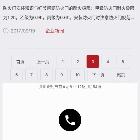
防火门安装知识与细节问题防火门的耐火极限：甲级防火门耐火极限
为1.2h，乙级为0.9h，丙级为0.6h。安装防火门时注意防火门规范要
求的垂直度与水平度(3mm)，门扇底边与地面的缝隙(4-8mm)。楼梯
2017/09/19
企业新闻
|
间防火门安装问题繁琐...
首页
上一页
1
2
3
4
5
6
7
8
9
10
下一页
尾页
共616条, 当前显示8 -- 12条, 共154页