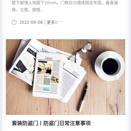
框下脚埋入地面下20mm。门框应与墙体固定牢固，垂直通
角。立樘，撑樘...
2022-08-08
| 更多
套装防盗门丨防盗门日常注意事项